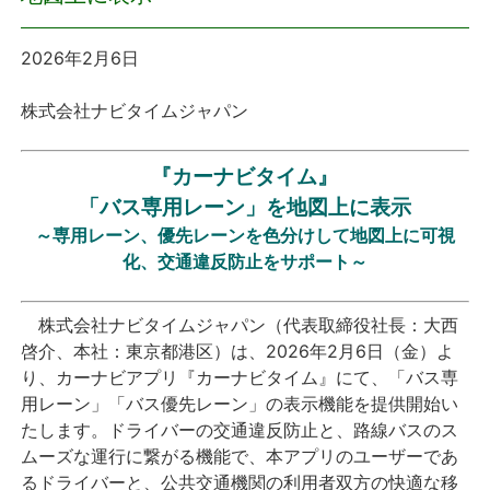
プレスリリース
2026年2月6日
おしらせ
株式会社ナビタイムジャパン
サービス
『カーナビタイム』
「バス専用レーン」を地図上に表示
個人向けサービス
～専用レーン、優先レーンを色分けして地図上に可視
化、交通違反防止をサポート～
法人向けサービス
株式会社ナビタイムジャパン（代表取締役社長：大西
採用情報
啓介、本社：東京都港区）は、2026年2月6日（金）よ
り、カーナビアプリ『カーナビタイム』にて、「バス専
English
用レーン」「バス優先レーン」の表示機能を提供開始い
たします。ドライバーの交通違反防止と、路線バスのス
ムーズな運行に繋がる機能で、本アプリのユーザーであ
るドライバーと、公共交通機関の利用者双方の快適な移