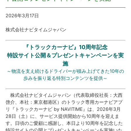
プレスリリース
2026年3月17日
おしらせ
株式会社ナビタイムジャパン
サービス
『トラックカーナビ』10周年記念
特設サイト公開＆プレゼントキャンペーンを実
個人向けサービス
施
～物流を支え続けるドライバーが積み上げてきた10年の
法人向けサービス
歩みを振り返る特別コンテンツを提供～
採用情報
株式会社ナビタイムジャパン（代表取締役社長：大西
啓介、本社：東京都港区）のトラック専用カーナビアプ
English
リ『トラックカーナビ by NAVITIME』は、2026年3月
28日（土）に、サービス提供開始から10周年を迎えま
す。日頃のご愛顧に感謝し、本日より10周年を記念した
特設サイトの公開とプレゼントキャンペーンを実施いた