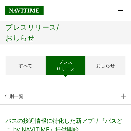
プレスリリース/
トップページ
おしらせ
企業情報
プレス
すべて
おしらせ
経営理念
リリース
会社概要
年別一覧
社長メッセージ
コアテクノロジー
バスの接近情報に特化した新アプリ『バスど
プレスリリース
こ by NAVITIME』提供開始