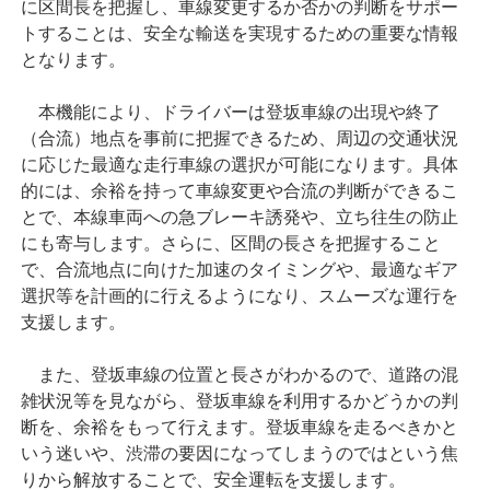
に区間長を把握し、車線変更するか否かの判断をサポー
トすることは、安全な輸送を実現するための重要な情報
となります。
本機能により、ドライバーは登坂車線の出現や終了
（合流）地点を事前に把握できるため、周辺の交通状況
に応じた最適な走行車線の選択が可能になります。具体
的には、余裕を持って車線変更や合流の判断ができるこ
とで、本線車両への急ブレーキ誘発や、立ち往生の防止
にも寄与します。さらに、区間の長さを把握すること
で、合流地点に向けた加速のタイミングや、最適なギア
選択等を計画的に行えるようになり、スムーズな運行を
支援します。
また、登坂車線の位置と長さがわかるので、道路の混
雑状況等を見ながら、登坂車線を利用するかどうかの判
断を、余裕をもって行えます。登坂車線を走るべきかと
いう迷いや、渋滞の要因になってしまうのではという焦
りから解放することで、安全運転を支援します。