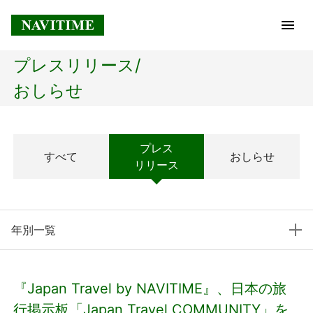
プレスリリース/
トップページ
おしらせ
企業情報
プレス
すべて
おしらせ
経営理念
リリース
会社概要
年別一覧
社長メッセージ
コアテクノロジー
『Japan Travel by NAVITIME』、日本の旅
プレスリリース
行掲示板「Japan Travel COMMUNITY」を