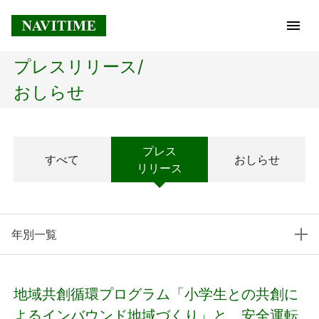
プレスリリース/
トップページ
おしらせ
企業情報
プレス
すべて
おしらせ
経営理念
リリース
会社概要
年別一覧
社長メッセージ
コアテクノロジー
地域共創循環プログラム「小学生との共創に
プレスリリース
よるインバウンド地域づくり」と、安全運転