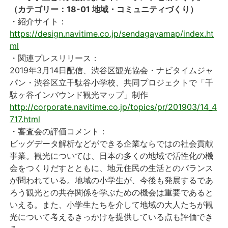
（カテゴリー：18-01 地域・コミュニティづくり）
・紹介サイト：
https://design.navitime.co.jp/sendagayamap/index.ht
ml
・関連プレスリリース：
2019年3月14日配信、渋谷区観光協会・ナビタイムジャ
パン・渋谷区立千駄谷小学校、共同プロジェクトで「千
駄ヶ谷インバウンド観光マップ」制作
http://corporate.navitime.co.jp/topics/pr/201903/14_4
717.html
・審査会の評価コメント：
ビッグデータ解析などができる企業ならではの社会貢献
事業。観光については、日本の多くの地域で活性化の機
会をつくりだすとともに、地元住民の生活とのバランス
が問われている。地域の小学生が、今後も発展するであ
ろう観光との共存関係を学ぶための機会は重要であると
いえる。また、小学生たちを介して地域の大人たちが観
光について考えるきっかけを提供している点も評価でき