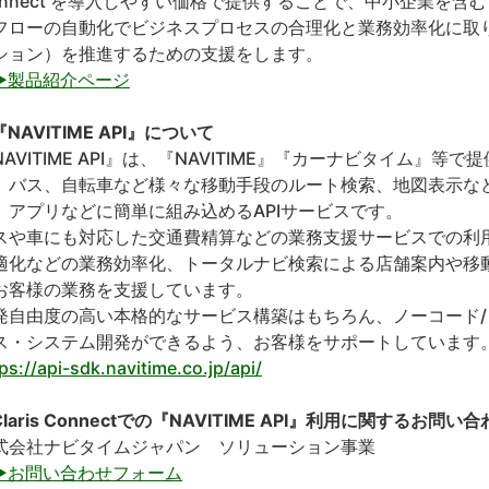
onnect を導入しやすい価格で提供することで、中小企業を
フローの自動化でビジネスプロセスの合理化と業務効率化に取
ション）を推進するための支援をします。
▶製品紹介ページ
NAVITIME API』について
NAVITIME API』は、『NAVITIME』『カーナビタイム』
、バス、自転車など様々な移動手段のルート検索、地図表示など
、アプリなどに簡単に組み込めるAPIサービスです。
スや車にも対応した交通費精算などの業務支援サービスでの利
適化などの業務効率化、トータルナビ検索による店舗案内や移
お客様の業務を支援しています。
発自由度の高い本格的なサービス構築はもちろん、ノーコード
ス・システム開発ができるよう、お客様をサポートしています
ps://api-sdk.navitime.co.jp/api/
laris Connectでの『NAVITIME API』利用に関するお問い
式会社ナビタイムジャパン ソリューション事業
▶お問い合わせフォーム