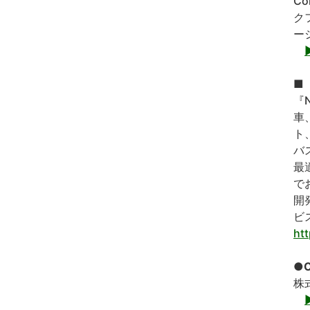
C
ク
ー
■『
『
車
ト
バ
最
で
開
ビ
htt
●C
株