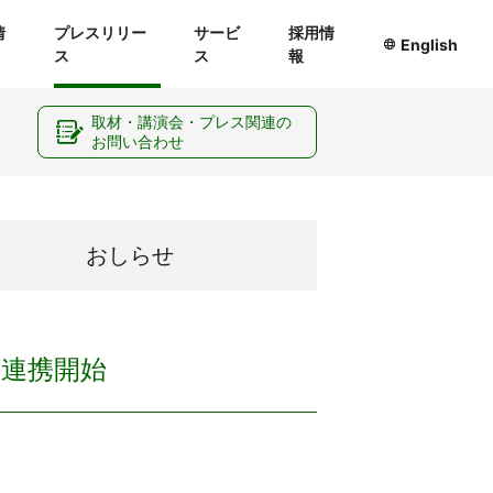
情
プレスリリー
サービ
採用情
English
ス
ス
報
ー
取材・講演会・プレス関連の
お問い合わせ
おしらせ
t」が連携開始