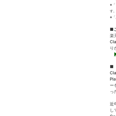
※
す
※
■
楽
C
り
■「
Cl
Pl
ー
っ
近
して