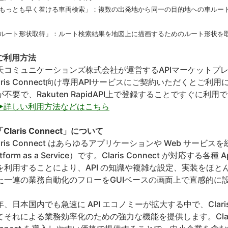
「もっとも早く着ける車両検索」：複数の出発地から同一の目的地への車ルー
。
「ルート形状取得」：ルート検索結果を地図上に描画するためのルート形状を
ご利用方法
天コミュニケーションズ株式会社が運営するAPIマーケットプレイス「R
laris Connect向け専用APIサービスにご契約いただくと
が不要で、Rakuten RapidAPI上で登録することですぐに利用
▶詳しい利用方法などはこちら
Claris Connect」について
aris Connect はあらゆるアプリケーションや Web サービスを統合
atform as a Service）です。Claris Connect が対
を利用することにより、API の知識や複雑な設定、実装をほ
た一連の業務自動化のフローをGUIベースの画面上で直感的に
年、日本国内でも急速に API エコノミーが拡大する中で、Claris
それによる業務効率化のための強力な機能を提供します。Claris Interna