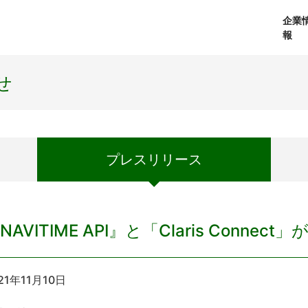
企業
報
経営理念
個人向けサービス
会社概要
プレスリリース
社長メッセージ
法人向けサービス
おしらせ
コアテクノロジ
せ
プレス
リリース
NAVITIME API』と「Claris Connec
21年11月10日