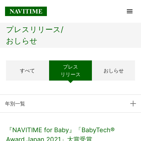
プレスリリース/
トップページ
おしらせ
企業情報
プレス
すべて
おしらせ
経営理念
リリース
会社概要
年別一覧
社長メッセージ
コアテクノロジー
『NAVITIME for Baby』「BabyTech®
プレスリリース
Award Japan 2021」大賞受賞