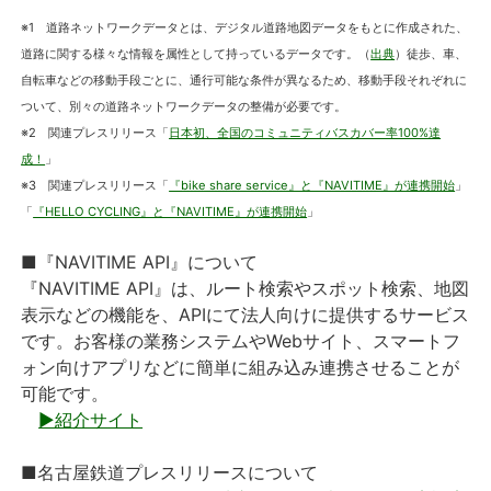
※1 道路ネットワークデータとは、デジタル道路地図データをもとに作成された、
道路に関する様々な情報を属性として持っているデータです。（
出典
）徒歩、車、
自転車などの移動手段ごとに、通行可能な条件が異なるため、移動手段それぞれに
ついて、別々の道路ネットワークデータの整備が必要です。
※2 関連プレスリリース「
日本初、全国のコミュニティバスカバー率100%達
成！
」
※3 関連プレスリリース「
『bike share service』と『NAVITIME』が連携開始
」
「
『HELLO CYCLING』と『NAVITIME』が連携開始
」
■『NAVITIME API』について
『NAVITIME API』は、ルート検索やスポット検索、地図
表示などの機能を、APIにて法人向けに提供するサービス
です。お客様の業務システムやWebサイト、スマートフ
ォン向けアプリなどに簡単に組み込み連携させることが
可能です。
▶紹介サイト
■名古屋鉄道プレスリリースについて