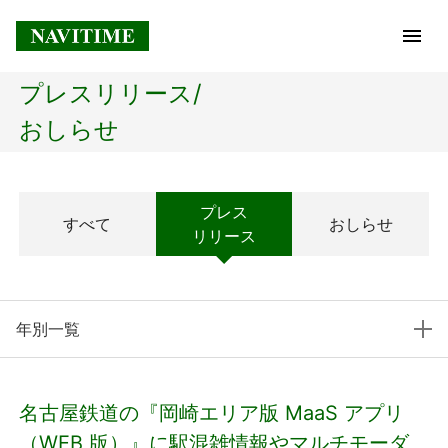
プレスリリース/
トップページ
おしらせ
企業情報
プレス
すべて
おしらせ
経営理念
リリース
会社概要
年別一覧
社長メッセージ
コアテクノロジー
名古屋鉄道の『岡崎エリア版 MaaS アプリ
プレスリリース
（WEB 版）』に駅混雑情報やマルチモーダ