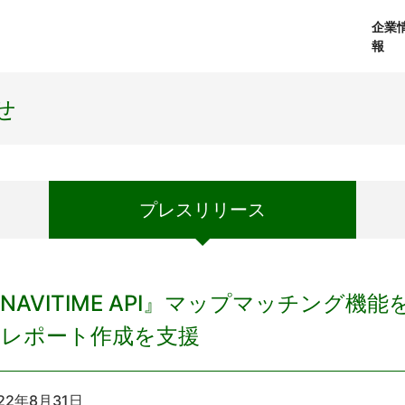
企業
報
経営理念
個人向けサービス
会社概要
プレスリリース
社長メッセージ
法人向けサービス
おしらせ
コアテクノロジ
せ
プレス
リリース
NAVITIME API』マップマッチング
のレポート作成を支援
22年8月31日