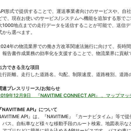
PI形式で提供することで、運送事業者向けのサービスや、自
どで、現在お使いのサービス/システムへ機能を追加する形でご
大1000地点までの走行データを送信することが可能で、送信デ
式から選べます。
024年の物流業界での働き方改革関連法施行に向けて、長時
、報告書作成業務の効率化を支援することで、物流業界に貢献
出力できる主な項目
行距離、走行した道路名、勾配、制限速度、道路種別、道路
関連プレスリリース/お知らせ
2019年12月9日 『NAVITIME CONNECT API』 、マッ
NAVITIME API』について
NAVITIME API』は、『NAVITIME』『カーナビタイム』
、バス、自転車など様々な移動手段のルート検索、地図表示など
、アプリなどに簡単に組み込めるAPIサービスです。バスや車