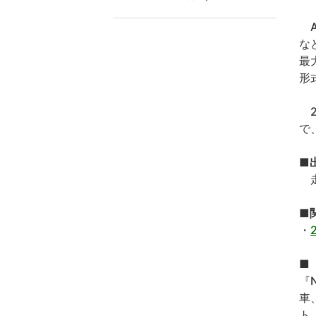
A
な
最
形
2
で
■
走
■
・
■『
『
車
ト