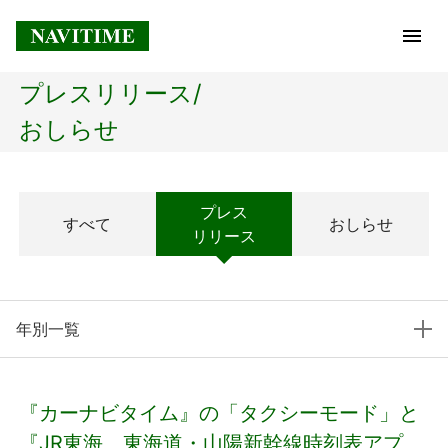
プレスリリース/
トップページ
おしらせ
企業情報
プレス
すべて
おしらせ
経営理念
リリース
会社概要
年別一覧
社長メッセージ
コアテクノロジー
『カーナビタイム』の「タクシーモード」と
プレスリリース
『JR東海 東海道・山陽新幹線時刻表アプ