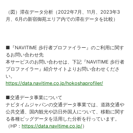
（図）滞在データ分析（
2022
年
7
月、
11
月、
2023
年
3
月、
6
月の新宿御苑エリア内での滞在データを比較）
■『NAVITIME 歩行者プロファイラー』のご利用に関す
るお問い合わせ先
本サービスのお問い合わせは、下記『NAVITIME 歩行者
プロファイラー』紹介サイトよりお問い合わせくださ
い。
https://data.navitime.co.jp/hokoshaprofiler/
■交通データ事業について
ナビタイムジャパンの交通データ事業では、道路交通や
公共交通、国内観光や訪日外国人について、移動に関す
る各種ビッグデータを活用した分析を行っています。
（HP：
https://data.navitime.co.jp/
）