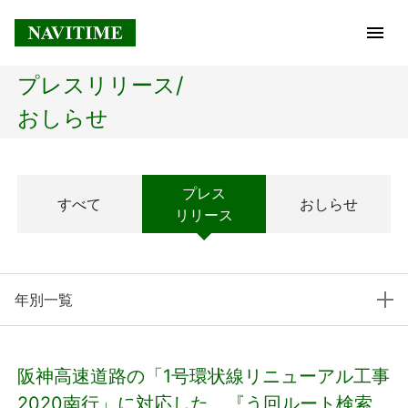
プレスリリース/
トップページ
おしらせ
企業情報
プレス
すべて
おしらせ
経営理念
リリース
会社概要
年別一覧
社長メッセージ
コアテクノロジー
阪神高速道路の「1号環状線リニューアル工事
プレスリリース
2020南行」に対応した、『う回ルート検索