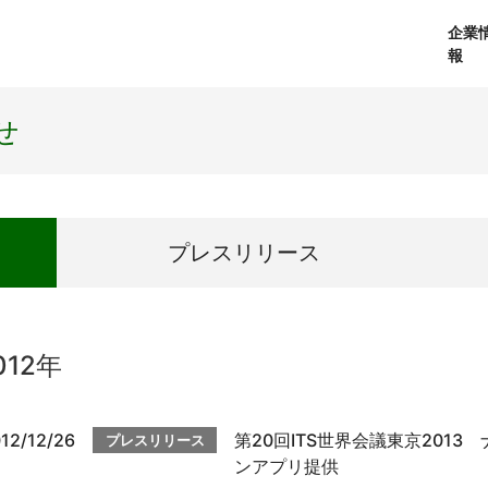
企業
報
経営理念
個人向けサービス
会社概要
プレスリリース
社長メッセージ
法人向けサービス
おしらせ
コアテクノロジ
せ
プレス
リリース
012年
12/12/26
第20回ITS世界会議東京201
プレスリリース
ンアプリ提供