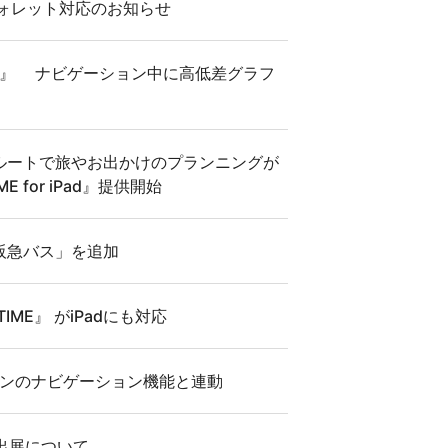
leウォレット対応のお知らせ
TIME』 ナビゲーション中に高低差グラフ
ルートで旅やお出かけのプランニングが
E for iPad』提供開始
阪急バス」を追加
ME』 がiPadにも対応
ションのナビゲーション機能と連動
への出展について